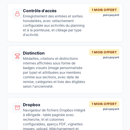
1 MOIS OFFERT
Contrôle d'accès
puis payant
Enregistrement des entrées et sorties
horodatées, avec rattachement
configurable aux activités du planning
et à la pointeuse, et ciblage par type
d'activité.
1 MOIS OFFERT
Distinction
puis payant
Médailles, citations et distinctions
internes affichées sous forme de
badges visuels (image personnalisée
par type) et attribuées aux membres
comme aux sections, avec date de
remise, catégories et liste des éligibles
selon l'ancienneté.
1 MOIS OFFERT
Dropbox
puis payant
Navigateur de fichiers Dropbox intégré
à eBrigade : table paginée avec
recherche, tri et colonnes
configurables, aperçu PDF, vignettes
images, upload, téléchargement et