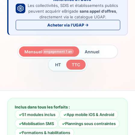
Les collectivités, SDIS et établissements publics
peuvent acquérir eBrigade
sans appel d'offres
,
directement via le catalogue UGAP.
Acheter via l'UGAP →
Mensuel
Annuel
engagement 1 an
-10%
HT
TTC
Inclus dans
tous
les forfaits :
✓
51 modules inclus
✓
App mobile iOS & Android
✓
Mobilisation SMS
✓
Plannings sous contraintes
✓
Formations & habilitations