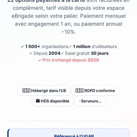
22 options payantes à la carte
sont facturées en
complément, tarif visible depuis votre espace
eBrigade selon votre palier. Paiement mensuel
avec engagement 1 an, ou paiement annuel
−10%.
✓
1 500+
organisations
✓
1 million
d'utilisateurs
✓ Depuis
2004
✓ Essai gratuit
30 jours
✓ Prix inchangé depuis
2020
🇪🇺 Hébergé dans l'UE
🇪🇺 RGPD conforme
🏥 HDS disponible
Serveurs…
Référencé à l'UGAP