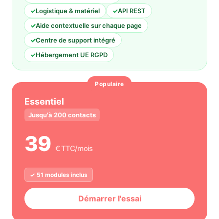
✓
Logistique & matériel
✓
API REST
✓
Aide contextuelle sur chaque page
✓
Centre de support intégré
✓
Hébergement UE RGPD
Populaire
Essentiel
Jusqu'à 200 contacts
39
€
TTC
/mois
✓ 51 modules inclus
Démarrer l'essai