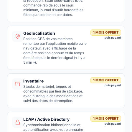
la réception. Scan code-barres EAN,
commande rapide sous le seuil
minimum, journal d'audit horodaté et
filtres par section et par dates.
1 MOIS OFFERT
Géolocalisation
puis payant
Position GPS de vos membres
remontée par l'application mobile ou le
navigateur, avec affichage de la
dernière position connue et du temps
écoulé depuis le dernier signal (« il y a
5 min »).
1 MOIS OFFERT
Inventaire
puis payant
Stocks de matériel, tenues et
consommables par lieu de stockage,
avec historique des modifications et
suivi des dates de péremption.
1 MOIS OFFERT
LDAP / Active Directory
puis payant
Synchronisation bidirectionnelle et
authentification avec votre annuaire