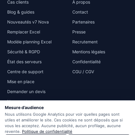
Cas clients
À propos
Blog & guides
Contact
Nouveautés v7 Nova
Partenaires
Remplacer Excel
Presse
Modèle planning Excel
Recrutement
Sécurité & RGPD
Mentions légales
État des serveurs
Confidentialité
Centre de support
CGU / CGV
Mise en place
Demander un devis
Nous contacter
Mesure d’audience
Nous utilisons Google Analytics pour voir quelles pages sont
utiles et améliorer le site. Ces cookies ne sont déposés que si
vous les acceptez. Aucune publicité, aucun profilage, aucune
revente.
© 2026 eBrigade Technologies — Tous droits réservés
Politique de confidentialité