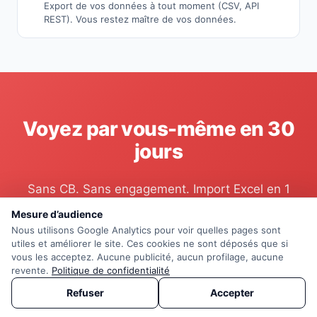
Export de vos données à tout moment (CSV, API
REST). Vous restez maître de vos données.
Voyez par vous-même en 30
jours
Sans CB. Sans engagement. Import Excel en 1
minute. Espace prêt en 2 minutes.
Mesure d’audience
Nous utilisons Google Analytics pour voir quelles pages sont
utiles et améliorer le site. Ces cookies ne sont déposés que si
Démarrer l'essai gratuit
vous les acceptez. Aucune publicité, aucun profilage, aucune
revente.
Politique de confidentialité
Refuser
Parler à un expert
Accepter