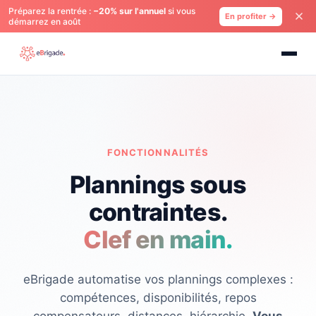
Préparez la rentrée :
−20% sur l'annuel
si vous
En profiter →
démarrez en août
FONCTIONNALITÉS
Plannings sous
contraintes.
Clef en main.
eBrigade automatise vos plannings complexes :
compétences, disponibilités, repos